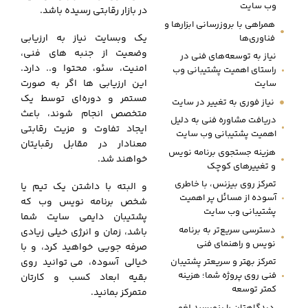
وب سایت
در بازار رقابتی رسیده باشد.
همراهی با بروزرسانی ابزارها و
یک وبسایت نیاز به ارزیابی
فناوری‌ها
وضعیت از جنبه های فنی،
نیاز به توسعه‌های فنی در
امنیت، سئو، محتوا و.. دارد.
راستای اهمیت پشتیبانی وب
این ارزیابی ها اگر به صورت
سایت
مستمر و دوره‌ای توسط یک
نیاز فوری به تغییر در سایت
متخصص انجام شوند، باعث
دریافت مشاوره فنی به دلیل
ایجاد تفاوت و مزیت رقابتی
اهمیت پشتیبانی وب سایت
معنادار در مقابل رقبایتان
هزینه جستجوی برنامه نویس
خواهند شد.
و تغییرهای کوچک
تمرکز روی بیزنس، با خاطری
و البته با داشتن یک تیم یا
آسوده از مسائل پر اهمیت
شخص برنامه نویس وب که
پشتیبانی وب سایت
پشتیبان دایمی سایت شما
دسترسی سریع‌تر به برنامه
باشد، زمان و انرژی خیلی زیادی
نویس و راهنمای فنی
صرفه جویی خواهید کرد، و با
خیالی آسوده، می‌
.
توانید روی
تمرکز بهتر و سریعتر پشتیبان
فنی روی پروژه شما؛ هزینه
بقیه ابعاد کسب و کارتان
کمتر توسعه
متمرکز بمانید.
دیدگاهتان را بنویسید لغو