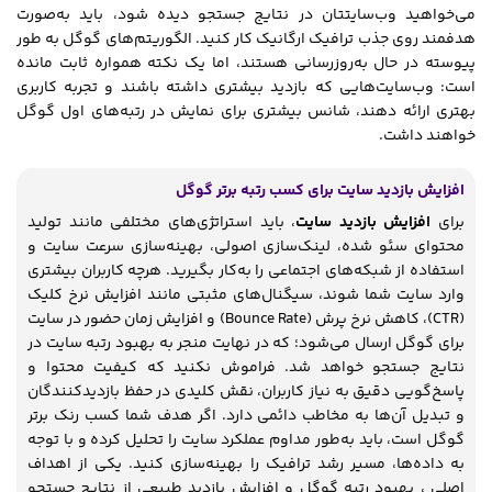
می‌خواهید وب‌سایتتان در نتایج جستجو دیده شود، باید به‌صورت
هدفمند روی جذب ترافیک ارگانیک کار کنید. الگوریتم‌های گوگل به طور
پیوسته در حال به‌روزرسانی هستند، اما یک نکته همواره ثابت مانده
است: وب‌سایت‌هایی که بازدید بیشتری داشته باشند و تجربه کاربری
بهتری ارائه دهند، شانس بیشتری برای نمایش در رتبه‌های اول گوگل
خواهند داشت.
افزایش بازدید سایت برای کسب رتبه برتر گوگل
برای
افزایش بازدید سایت
، باید استراتژی‌های مختلفی مانند تولید
محتوای سئو شده، لینک‌سازی اصولی، بهینه‌سازی سرعت سایت و
استفاده از شبکه‌های اجتماعی را به‌کار بگیرید. هرچه کاربران بیشتری
وارد سایت شما شوند، سیگنال‌های مثبتی مانند افزایش نرخ کلیک
(CTR)، کاهش نرخ پرش (Bounce Rate) و افزایش زمان حضور در سایت
برای گوگل ارسال می‌شود؛ که در نهایت منجر به بهبود رتبه سایت در
نتایج جستجو خواهد شد. فراموش نکنید که کیفیت محتوا و
پاسخ‌گویی دقیق به نیاز کاربران، نقش کلیدی در حفظ بازدیدکنندگان
و تبدیل آن‌ها به مخاطب دائمی دارد. اگر هدف شما کسب رنک برتر
گوگل است، باید به‌طور مداوم عملکرد سایت را تحلیل کرده و با توجه
به داده‌ها، مسیر رشد ترافیک را بهینه‌سازی کنید. یکی از اهداف
اصلی ، بهبود رتبه گوگل و افزایش بازدید طبیعی از نتایج جستجو