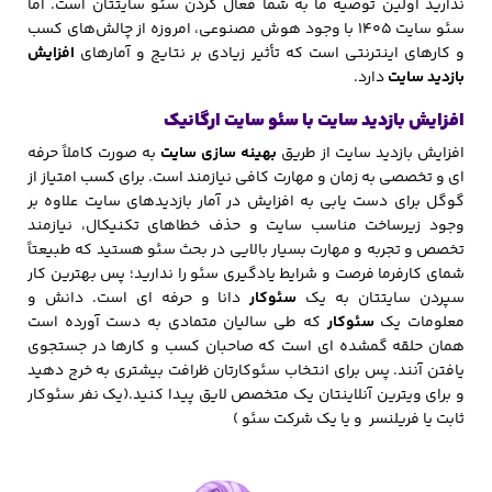
ندارید اولین توصیه ما به شما فعال کردن سئو سایتتان است. اما
سئو سایت 1405 با وجود هوش مصنوعی، امروزه از چالش‌های کسب
و کارهای اینترنتی است که تأثیر زیادی بر نتایج و آمارهای
افزایش
بازدید سایت
دارد.
افزایش بازدید سایت با سئو سایت ارگانیک
افزایش بازدید سایت از طریق
بهینه سازی سایت
به صورت کاملاً حرفه
ای و تخصصی به زمان و مهارت کافی نیازمند است. برای کسب امتیاز از
گوگل برای دست یابی به افزایش در آمار بازدیدهای سایت علاوه بر
وجود زیرساخت مناسب سایت و حذف خطاهای تکنیکال، نیازمند
تخصص و تجربه و مهارت بسیار بالایی در بحث سئو هستید که طبیعتاً
شمای کارفرما فرصت و شرایط یادگیری سئو را ندارید؛ پس بهترین کار
سپردن سایتتان به یک
سئوکار
دانا و حرفه ای است. دانش و
معلومات یک
سئوکار
که طی سالیان متمادی به دست آورده است
همان حلقه گمشده ای است که صاحبان کسب و کارها در جستجوی
یافتن آنند. پس برای انتخاب سئوکارتان ظرافت بیشتری به خرج دهید
و برای ویترین آنلاینتان یک متخصص لایق پیدا کنید.(یک نفر سئوکار
ثابت یا فریلنسر و یا یک شرکت سئو )