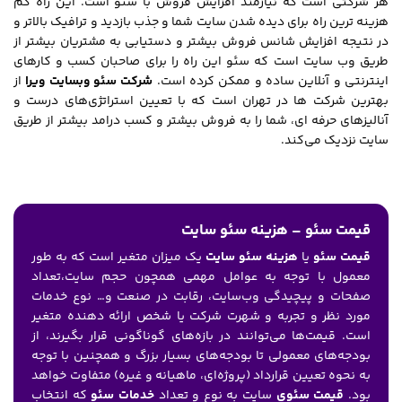
هر شرکتی است که نیازمند افزایش فروش با سئو است. این راه کم
هزینه ترین راه برای دیده شدن سایت شما و جذب بازدید و ترافیک بالاتر و
در نتیجه افزایش شانس فروش بیشتر و دستیابی به مشتریان بیشتر از
طریق وب سایت است که سئو این راه را برای صاحبان کسب و کارهای
اینترنتی و آنلاین ساده و ممکن کرده است.
شرکت سئو وبسایت ویرا
از
بهترین شرکت ها در تهران است که با تعیین استراتژی‌های درست و
آنالیزهای حرفه ای، شما را به فروش بیشتر و کسب درامد بیشتر از طریق
سایت نزدیک می‌کند.
قیمت سئو – هزینه سئو سایت
قیمت سئو
یا
هزینه سئو سایت
یک میزان متغیر است که به طور
معمول با توجه به عوامل مهمی همچون حجم سایت،تعداد
صفحات و پیچیدگی وب‌سایت، رقابت در صنعت و… نوع خدمات
مورد نظر و تجربه و شهرت شرکت یا شخص ارائه دهنده متغیر
است. قیمت‌ها می‌توانند در بازه‌های گوناگونی قرار بگیرند، از
بودجه‌های معمولی تا بودجه‌های بسیار بزرگ و همچنین با توجه
به نحوه تعیین قرارداد (پروژه‌ای، ماهیانه و غیره) متفاوت خواهد
بود.
قیمت سئوی
سایت به نوع و تعداد
خدمات سئو
که انتخاب