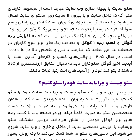
سئو سایت
یا
بهینه‌ سازی وب‌ سایت
عبارت است از مجموعه کارهای
فنی که در داخل سایت و یا بیرون از سایت روی محتوای سایت اعمال
می‌شود و هدف از آن رفع نیازهای کاربران است که در پی یافتن پاسخ
سوالات خود در بستر اینترنت به جستجو و سرچ یک کوئری می‌پردازند.
در واقع پیچیدگی آن
به ارگانیک بودن آن است که به
افزایش رتبه
گوگل
و
کسب رتبه 1 گوگل
و تصاحب رنک‌های برتر سرچ کاربران در
صفحات نت می‌انجامد که نیازمند دانش و تخصص بالا در seo site
است. در سال 1405 از چالش‌های کسب و کارهای آنلاین است. با
آپدیت اخیر گوگل سئوکاران باید به دنبال حقایق ارزشمندتری از SEO
باشند تا بتوانند خود را از آسیب‌های افت رتبه نجات دهند.
سئو چیست و چرا باید سایت خود را سئو کنیم؟
در پاسخ این سوال که
سئو چیست و چرا باید سایت خود را سئو
کنیم؟
باید بگوییم SEO به زبان ساده فرایندی است که از همان
طراحی وب سایت پایه ریزی می‌شود و به صورت ویژه به دست
متخصصین سئو به صورت کاملاً حرفه ای در صفحه وب با کسب رتبه
های برتر گوگل خودش را نشان می‌دهد. بررسی مشکلات سئو
وبسایت با بررسی تخصصی سایت از داخل و خارج از وب سایت شروع
می‌شود این تحلیل‌های سئو به شما کمک می‌کند تا یک روش بسیار