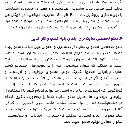
اگر کسب‌وکار شما دارای محیط فیزیکی یا خدمات منطقه‌ای است، سئو
محلی کلید طلایی جذب مشتریان هدفمند و واقعی در محدوده شماست.
با بهینه‌سازی پروفایل Google Business، مدیریت موقعیت در گوگل مپ
و تولید محتوای محلی قدرتمند، نام تجاری شما در دید مردم منطقه قرار
می‌گیرد و فروش را چند برابر می‌کند. در رقابت محلی حرف اول را بزنید!
4. سئو تخصصی سایت برای ارتقای رتبه کسب و کار آنلاین
سئو تخصصی محتوای سایت از نخستین و اصولی‌ترین مباحث سئو بوده
که هر مدیر سایت باید دارای اطلاعات کافی نسبت به آن باشد. منظور
از سئو محتوا، انتخاب عنوان درست و نوشتن بهینه مطلب‌های سایت
است، به شکلی که بتوان بیشترین رتبه را در موتورهای جستجو کسب
نماید. بازاریابی محتوا تکنیک تولید محتوای پرطرفدار و ارزشمند و
اشتراک گذاری آن در اینترنت است و هدف آن جذب بیشترین ترافیک از
سوی کاربران به سمت سایت خواهد بود. این کار توسط ابزارهای
گوناگونی که اینترنت به ما داده است، می‌تواند انجام گیرد.با استفاده از
ابزارهای حرفه‌ای، ما تحلیل سئو سایت شما را به‌صورت دقیق انجام
می‌دهیم.استفاده از ابزار سئو سایت مانند سرچ کنسول و گوگل
آنالیتیکس، به بهبود عملکرد صفحات کمک می‌کند. تولید محتوا بسیار با
سئو هم در ارتباط است، به شکلی که بسیاری از اشخاص و متخصصین،
سئو را معادل تولید محتوا می‌دانند.