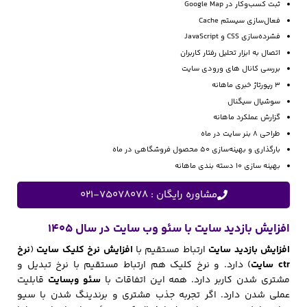
ثبت کسب‌وکار در Google Map
فعال‌سازی سیستم Cache
فشرده‌سازی CSS و JavaScript
اتصال به ابزار تحلیل رفتار کاربران
بررسی کانال های ورودی سایت
3 رپورتاژ خبری ماهانه
سوشیال سیگنال
گزارش عملکرد ماهانه
طراحی 8 بنر سایت در ماه
بارگذاری و بهینه‌سازی 50 محصول فروشگاهی در ماه
بهینه سازی 10 دسته بندی ماهانه
مشاوره رایگان : 75078078-021
افزایش بازدید سایت با سئو وب سایت در سال 1405
افزایش بازدید سایت
ارتباط مستقیم با
افزایش نرخ کلیک سایت
(
نرخ
ctr سایت
) دارد. و نرخ کلیک هم ارتباط مستقیم با نرخ تبدیل و
مشتری شدن کاربر دارد. همه این اتفاقات با
سئو وبسایت
قابلیت
عملی شدن دارد. اگر تجربه جذب مشتری و برندینگ شدن با سیو