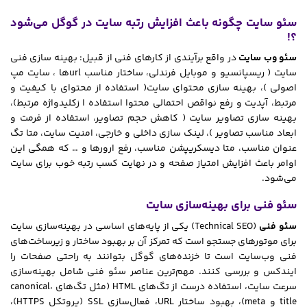
سئو سایت چگونه باعث افزایش رتبه سایت در گوگل می‌شود
؟!
سئو وب سایت
در واقع برآیندی از کارهای فنی از قبیل: بهینه سازی فنی
سایت ( ریسپانسیو و موبایل فرندلی، ساختار مناسب urlها ، سایت مپ
اصولی )، بهینه سازی محتوای سایت( استفاده از محتوای با کیفیت و
مرتبط، آپدیت و رفع نواقص احتمالی محتوا استفاده ا زکلیدواژه مرتبط)،
بهینه سازی تصاویر سایت ( کاهش حجم تصاویر، استفاده از فرمت و
ابعاد مناسب تصاویر )، لینک سازی داخلی و خارجی، امنیت سایت، متا تگ
عنوان مناسب، متا دیسکریپشن مناسب، رفع ارورها و … که همگی این
اوامر باعث افزایش امتیاز صفحه و در نهایت کسب رتبه خوب برای سایت
می‌شود.
سئو فنی برای بهینه‌سازی سایت
سئو فنی
(Technical SEO) یکی از پایه‌های اساسی در بهینه‌سازی سایت
برای موتورهای جستجو است که تمرکز آن بر بهبود ساختار و زیرساخت‌های
فنی وب‌سایت است تا خزنده‌های گوگل بتوانند به راحتی صفحات را
ایندکس و بررسی کنند. مهم‌ترین عناصر سئو فنی شامل بهینه‌سازی
سرعت سایت، استفاده درست از تگ‌های HTML (مثل تگ‌های canonical،
title و meta)، بهبود ساختار URL، فعال‌سازی SSL (پروتکل HTTPS)،