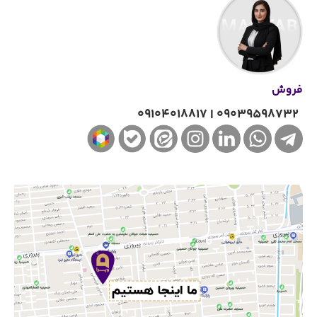
فروش
09104018817
|
۰۹۰۳۹۵۹۸۷۳۲