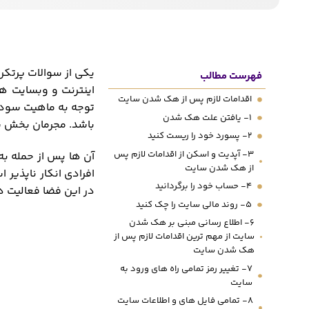
یکی از سوالات پرتکر
فهرست مطالب
اینترنت و وبسایت ها
اقدامات لازم پس از هک شدن سایت
توجه به ماهیت سودآو
1- یافتن علت هک شدن
باشد. مجرمان بخش سا
2- پسورد خود را ریست کنید
3- آپدیت و اسکن از اقدامات لازم پس
آن ها پس از حمله به
از هک شدن سایت
افرادی انکار ناپذیر
4- حساب خود را برگردانید
در این فضا فعالیت د
5- روند مالی سایت را چک کنید
6- اطلاع رسانی مبنی بر هک شدن
سایت از مهم ترین اقدامات لازم پس از
هک شدن سایت
7- تغییر رمز تمامی راه های ورود به
سایت
8- تمامی فایل های و اطلاعات سایت