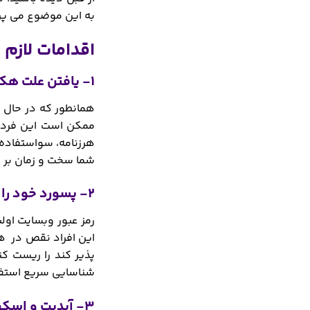
به این موضوع می پرد
اقدامات لاز
1- یافتن علت هک شدن
همانطور که در حال ب
ممکن است این فرد و
هرزنامه، سواستفاده 
شما سخت و زمان بر ب
2- پسورد خود را ریست کنید
رمز عبور وبسایت اول
این افراد نقص در هم
پذیر کند را ریست کن
شناسایی سریع استفا
3- آپدیت و اسکن از اقدامات لازم پس از هک شدن سایت