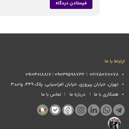
ارتباط با ما
09104018817
|
09039598732
|
۰۲۱۷۵۰۷۸۰۷۸
تهران، خیابان پیروزی، خیابان افراسیابی، پلاک ۴۴۹، واحد3
همکاری با ما
|
درباره ما
|
تماس با ما