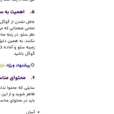
5. اهمیت به سایت مپ در طراحی سایت شهرکرد
غافل نشدن از گوگل ک
تمامی صفحاتی که می 
نظر سئو، در رتبه م
نکنند. به همین دلیل
زمینه سئو و آماده ک
گوگل باشید.
پیشنهاد ویژه:
طرا
6. محتوای مناسب و منحصربفرد در سایت های شهرکرد
سایتی که محتوا ند
ظاهر شوید و از این 
باید در محتوای مناس
آسان