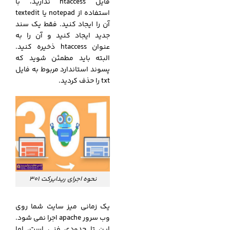
فایل htaccess ندارید، با
استفاده از notepad یا textedit
آن را ایجاد کنید. فقط یک سند
جدید ایجاد کنید و آن را به
عنوان htaccess ذخیره کنید.
البته باید مطمئن شوید که
پسوند استاندارد مربوط به فایل
txt را حذف کردید.
نحوه اجرای ریدایرکت 301
یک زمانی میز سایت شما روی
وب سرور apache اجرا نمی شود.
این تا حدودی فنی است، اما