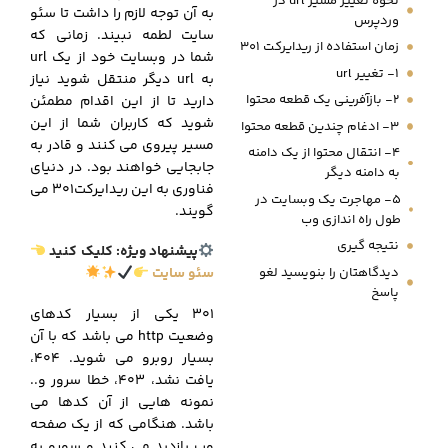
نحوه تغییر مسیر url در
به آن توجه لازم را داشت تا سئو
وردپرس
سایت لطمه نبیند. زمانی که
زمان استفاده از ریدایرکت 301
شما در وبسایت خود از یک url
1- تغییر url
به url دیگر منتقل شوید نیاز
2- بازآفرینی یک قطعه محتوا
دارید تا از این اقدام مطمئن
شوید که کاربران شما از این
3- ادغام چندین قطعه محتوا
مسیر پیروی می کنند و قادر به
4- انتقال محتوا از یک دامنه
جابجایی خواهند بود. در دنیای
به دامنه دیگر
فناوری به این ریدایرکت301 می
5- مهاجرت یک وبسایت در
گویند.
طول راه اندازی وب
نتیجه گیری
پیشنهاد ویژه: کلیک کنید
دیدگاهتان را بنویسید لغو
سئو سایت
پاسخ
301 یکی از بسیار کدهای
وضعیت http می باشد که با آن
بسیار روبرو می شوید. 404،
یافت نشد، 403، خطا سرور و..
نمونه هایی از آن کدها می
باشد. هنگامی که از یک صفحه
وب بازدید می کنید و سورو به