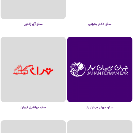
سئو دکتر بحرانی
سئو آی ژکتور
سئو جهان پیمان بار
سئو جرثقیل تهران